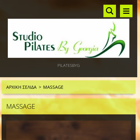
PILATESBYG
ΑΡΧΙΚΗ ΣΕΛΙΔΑ
>
MASSAGE
MASSAGE