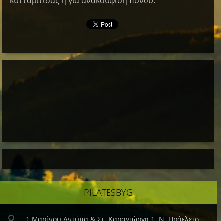
κυτταρίτιδας ή για ανακούφιση πόνου.
ΡILATESBYG
1.Μαρίνου Αντύπα & Στ. Καραγιώργη 1, Ν. Ηράκλειο