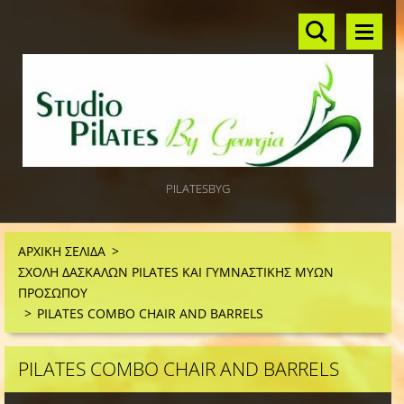
PILATESBYG
ΑΡΧΙΚΗ ΣΕΛΙΔΑ
>
ΣΧΟΛΗ ΔΑΣΚΑΛΩΝ PILATES ΚΑΙ ΓΥΜΝΑΣΤΙΚΗΣ ΜΥΩΝ
ΠΡΟΣΩΠΟΥ
>
PILATES COMBO CHAIR AND BARRELS
PILATES COMBO CHAIR AND BARRELS