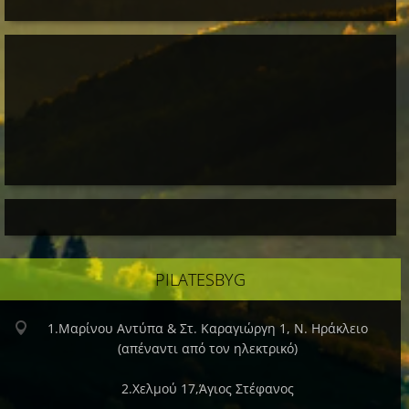
ΡILATESBYG
1.Μαρίνου Αντύπα & Στ. Καραγιώργη 1, Ν. Ηράκλειο
(απέναντι από τον ηλεκτρικό)
2.Xελμού 17,Άγιος Στέφανος