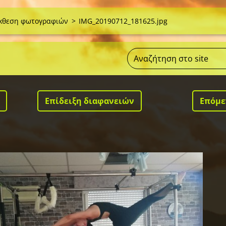
κθεση φωτογραφιών
>
IMG_20190712_181625.jpg
Επίδειξη διαφανειών
Επόμε