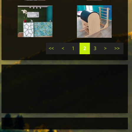
<<
<
1
2
3
>
>>